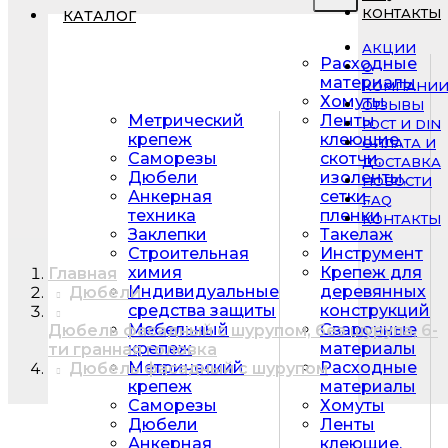
КОНТАКТЫ
КАТАЛОГ
АКЦИИ
Расходные
О
материалы
КОМПАНИ
Хомуты
ОТЗЫВЫ
Метрический
Ленты
ГОСТ И DIN
крепеж
клеющие,
ОПЛАТА И
Саморезы
скотчи,
ДОСТАВКА
Дюбели
изоленты,
НОВОСТИ
Анкерная
сетки,
FAQ
техника
пленки
КОНТАКТЫ
Заклепки
Такелаж
Строительная
Инструмент
химия
Крепеж для
Главная
Индивидуальные
деревянных
Дюбели
средства защиты
конструкций
Мебельный
Сварочные
Дюбель фасадный с шурупом, без шурупа, 6-
крепеж
материалы
ти гранная головка
Метрический
Расходные
Дюбель фасадный с шурупом
крепеж
материалы
Саморезы
Хомуты
Дюбели
Ленты
Анкерная
клеющие,