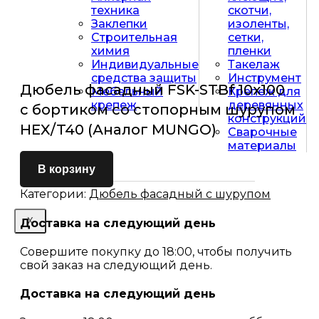
техника
скотчи,
Заклепки
изоленты,
Строительная
сетки,
химия
пленки
Индивидуальные
Такелаж
средства защиты
Инструмент
Дюбель фасадный FSK-STBf 10х100
Мебельный
Крепеж для
крепеж
деревянных
с бортиком со стопорным шурупом
конструкций
HEX/T40 (Аналог MUNGO)
Сварочные
материалы
В корзину
Категории:
Дюбель фасадный с шурупом
X
Доставка на следующий день
Совершите покупку до 18:00, чтобы получить
свой заказ на следующий день.
Доставка на следующий день