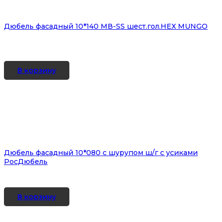
Дюбель фасадный 10*140 MВ-SS шест.гол.НЕХ MUNGO
В корзину
Дюбель фасадный 10*080 с шурупом ш/г с усиками
РосДюбель
В корзину