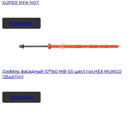
SUPER MFA HOT
В корзину
Дюбель фасадный 10*160 MВ-SS шест.гол.НЕХ MUNGO
(25шт/уп.)
В корзину